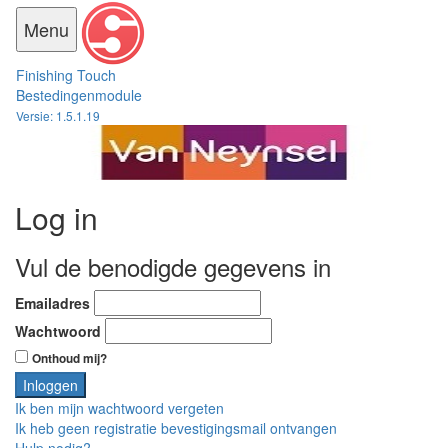
Toggle
Menu
navigation
Finishing
Touch
Bestedingenmodule
Versie: 1.5.1.19
Log in
Vul de benodigde gegevens in
Emailadres
Wachtwoord
Onthoud mij?
Ik ben mijn wachtwoord vergeten
Ik heb geen registratie bevestigingsmail ontvangen